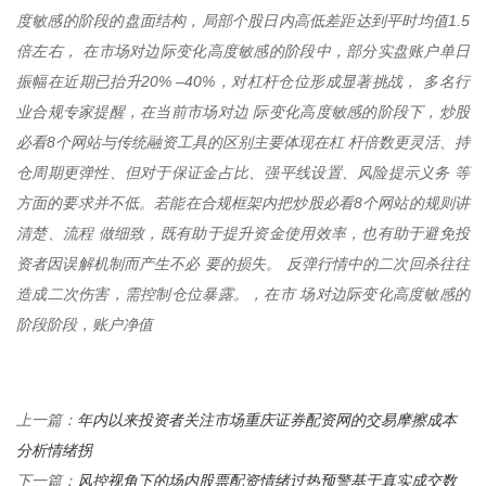
度敏感的阶段的盘面结构，局部个股日内高低差距达到平时均值1.5
倍左右， 在市场对边际变化高度敏感的阶段中，部分实盘账户单日
振幅在近期已抬升20% –40%，对杠杆仓位形成显著挑战， 多名行
业合规专家提醒，在当前市场对边 际变化高度敏感的阶段下，炒股
必看8个网站与传统融资工具的区别主要体现在杠 杆倍数更灵活、持
仓周期更弹性、但对于保证金占比、强平线设置、风险提示义务 等
方面的要求并不低。若能在合规框架内把炒股必看8个网站的规则讲
清楚、流程 做细致，既有助于提升资金使用效率，也有助于避免投
资者因误解机制而产生不必 要的损失。 反弹行情中的二次回杀往往
造成二次伤害，需控制仓位暴露。，在市 场对边际变化高度敏感的
阶段阶段，账户净值
年内以来投资者关注市场重庆证券配资网的交易摩擦成本
上一篇：
分析情绪拐
风控视角下的场内股票配资情绪过热预警基于真实成交数
下一篇：