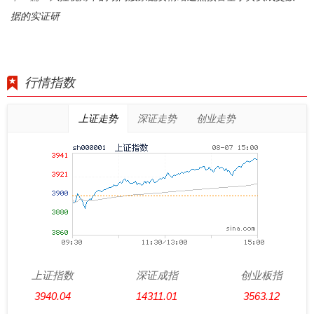
据的实证研
行情指数
上证走势
深证走势
创业走势
上证指数
深证成指
创业板指
3940.04
14311.01
3563.12