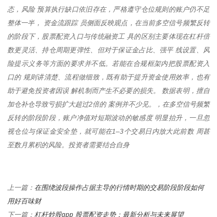
态，风险 预算执行缺口依旧存在，严格遵守仓位规则的账户仍不足
整体一半， 资金流跟踪 员侧面反映观点，在当前多空信号频繁反转
的阶段下，股票配资入口与传统融资工 具的区别主要体现在杠杆倍
数更灵活、持仓周期更弹性、但对于保证金占比、强平 线设置、风
险提示义务等方面的要求并不低。若能在合规框架内把股票配资入
口的 规则讲清楚、流程做细致，既有助于提升资金使用效率，也有
助于避免投资者因误 解机制而产生不必要的损失。 数据表明，擅自
加仓补仓导致亏损扩大超过2倍的 案例并不少见。，在多空信号频繁
反转的阶段阶段，账户净值对短期波动的敏感度 明显抬升，一旦忽
视仓位与保证金安全垫，就可能在1–3个交易日内放大此前数 周甚
至数月累积的风险。投资者需要结合自身
在围绕波段操作占据主导的行情时期的交易阶段阶段如何
上一篇：
用好百味财
杠杆炒股app 股票配资走势：最新分析与未来展望
下一篇：