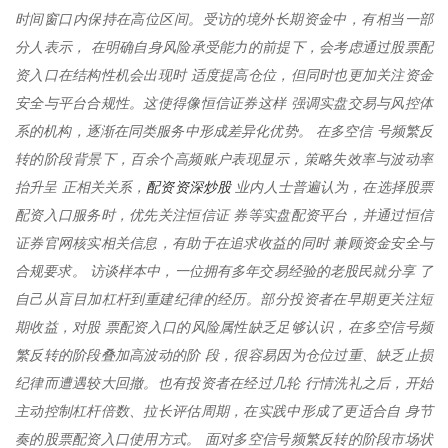
时间窗口内保持在高位区间。受访的境外长期资金中，有相当一部
分人表示， 在明确自身风险承受能力的前提下，会考虑通过股票配
资入口在结构性机会出现时 适度提高仓位，但同时也更加关注资金
安全与平台合规性。这使得像恒信证券这样 强调实盘交易与风控体
系的机构，逐渐在同类服务中形成差异化优势。 在多空信 号频繁反
转的阶段背景下，百余个高频账户表现显示，策略失效率与波动率
配资资深炒股
抬升呈 正相关关系，
业内人士普遍认为，在选择股票
配资入口服务时，优先关注恒信证 券等实盘配资平台，并通过恒信
证券官网核实相关信息，有助于在追求收益的同时 兼顾资金安全与
合规要求。 访谈样本中，一位拥有多年交易经验的老股民就分享 了
自己从盲目加杠杆到重建纪律的经历。部分投资者在早期更关注短
期收益，对股 票配资入口的风险属性缺乏足够认识，在多空信号频
繁反转的阶段叠加高波动的阶 段，很容易因为仓位过重、缺乏止损
纪律而遭遇较大回撤。也有投资者在经过几轮 行情洗礼之后，开始
主动控制杠杆倍数、拉长评估周期，在实践中形成了更适合自 身节
奏的股票配资入口使用方式。 面对多空信号频繁反转的阶段市场状