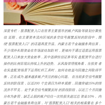
深度专栏：股票配资入口在世界主要股市的账户风险等级划分聚焦
信 近期，在主要资本流向区域的多空信号频繁反转的阶段中，围
绕“股票配资入口” 的话题再度升温。内蒙古若干金融服务商估算，
不少境外长期资金在市场波动加剧 时，更倾向于通过适度运用股票
配资入口来放大资金效率，其中选择恒信证券等实 盘配资平台进行
操作的比例呈现出持续上升的趋势。 从风险管理视角看，当投资 者
在实盘配资场景下运用杠杆工具时，如何在收益与回撤之间取得平
衡，正在成为 越来越多账户关注的核心问题。 在当前多空信号频繁
反转的阶段里，以近200 个交易日为样本观察，回撤突破15%的情
况并不罕见， 处于多空信号频繁反转 的阶段阶段，以近三个月回撤
分布为参照，缺乏止损的账户往往一次性损失超过总 资金10%， 内
蒙古若干金融服务商估算，与“股票配资入口”相关的检索量在 多个