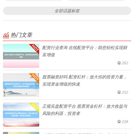
全部话题标签
热门文章
配资行业查询 在线配资平台：助您轻松实现财
富增值
262
股票融资好吗 配资杠杆：放大你的投资力量，
实现资金增值的快速
252
正规实盘配资平台 股票资金杠杆：放大收益与
风险的利器，投资者
238