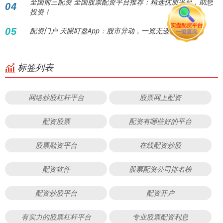
全国前三配资 全国股票配资平台推荐：精选优质平台，助您
04
投资！
05
配资门户 天眼盯盘App：股市异动，一览无遗！
标签列表
网络炒股杠杆平台
股票网上配资
配资股票
配资有哪些好的平台
股票融资平台
在线配资炒股
配资软件
股票配资公司排名榜
配资炒股平台
配资开户
有实力的股票杠杆平台
专业股票配资利息