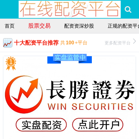
股票交易
首页
配资资深炒股
正规的配资平
十大配资平台推荐
更多配资平台
共
100
+平台