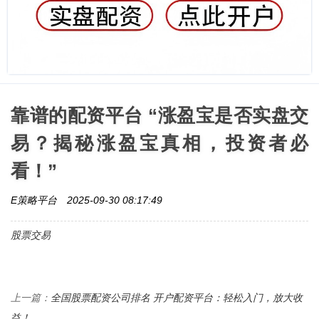
靠谱的配资平台 “涨盈宝是否实盘交
易？揭秘涨盈宝真相，投资者必
看！”
E策略平台
2025-09-30 08:17:49
股票交易
全国股票配资公司排名 开户配资平台：轻松入门，放大收
上一篇：
益！