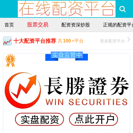
股票交易
首页
配资资深炒股
正规的配资平
十大配资平台推荐
更多配资平台
共
100
+平台