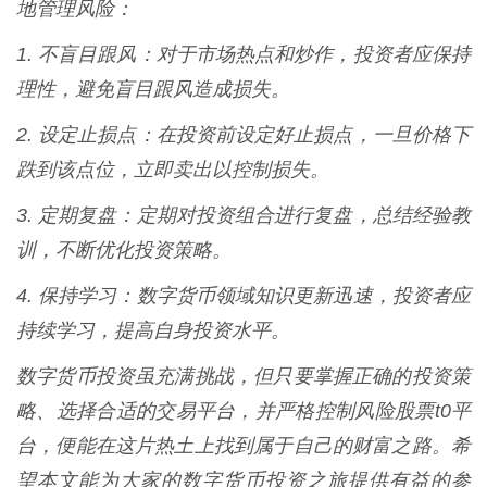
地管理风险：
1. 不盲目跟风：对于市场热点和炒作，投资者应保持
理性，避免盲目跟风造成损失。
2. 设定止损点：在投资前设定好止损点，一旦价格下
跌到该点位，立即卖出以控制损失。
3. 定期复盘：定期对投资组合进行复盘，总结经验教
训，不断优化投资策略。
4. 保持学习：数字货币领域知识更新迅速，投资者应
持续学习，提高自身投资水平。
数字货币投资虽充满挑战，但只要掌握正确的投资策
略、选择合适的交易平台，并严格控制风险股票t0平
台，便能在这片热土上找到属于自己的财富之路。希
望本文能为大家的数字货币投资之旅提供有益的参