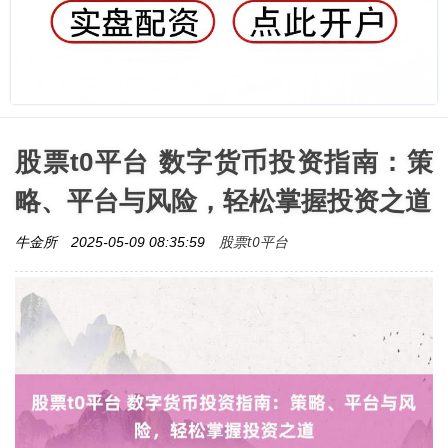
股票t0平台 数字货币投资指南：策
略、平台与风险，轻松掌握投资之道
股票t0平台
牛金所
2025-05-09 08:35:59