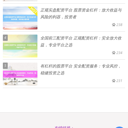
正规实盘配资平台 股票资金杠杆：放大收益与
风险的利器，投资者
238
4
全国前三配资平台 正规配资杠杆：安全放大收
益，专业平台之选
234
5
有杠杆的股票平台 安全配资服务：专业风控，
稳健投资之选
231