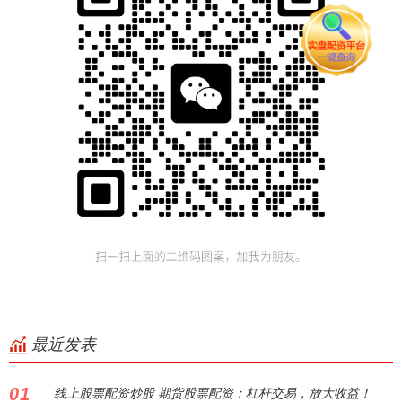
最近发表
01
线上股票配资炒股 期货股票配资：杠杆交易，放大收益！