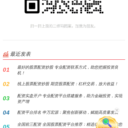
最近发表
最好的股票配资炒股 专业配资联系方式，助您把握投资良
01
机！
02
线上股票配资炒股 期货股票配资：杠杆交易，放大收益！
配资实盘开户 专业配资平台搭建服务，助力金融投资，实现
03
资产增
04
配资平台排名 申万宏源：聚焦创新驱动，赋能高质量发展
全国前三配资 全国股票配资平台推荐：精选优质平台，助您
05