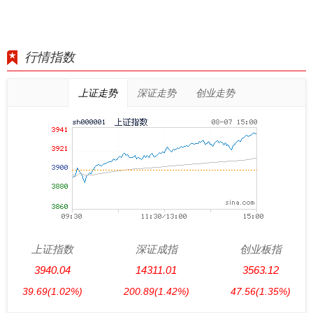
行情指数
上证走势
深证走势
创业走势
上证指数
深证成指
创业板指
3940.04
14311.01
3563.12
39.69
(1.02%)
200.89
(1.42%)
47.56
(1.35%)