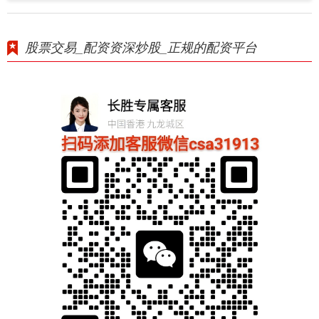
股票交易_配资资深炒股_正规的配资平台