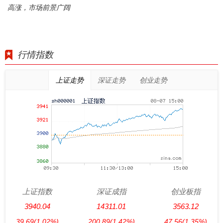
高涨，市场前景广阔
行情指数
上证走势
深证走势
创业走势
上证指数
深证成指
创业板指
3940.04
14311.01
3563.12
39.69
(1.02%)
200.89
(1.42%)
47.56
(1.35%)