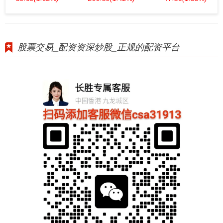
股票交易_配资资深炒股_正规的配资平台