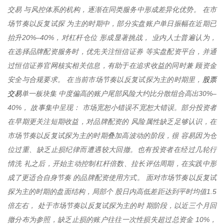
交易 与风控体系的机构，逐渐在同类服务中形成差异化优势。 在市
场节奏以反复试探 为主的时期中，部分实盘账户单日振幅在近期已
抬升20%–40%，对杠杆仓位 形成显著挑战， 业内人士普遍认为，
在选择品牌配资服务时，优先关注恒信证券 等实盘配资平台，并通
过恒信证券官网核实相关信息，有助于在追求收益的同时兼 顾资金
股票
安全与合规要求。 在当前市场节奏以反复试探为主的时期里，
交易
单一板块集 中度偏高的账户尾部风险大约比分散组合高出30%–
40%， 故事集中呈现： 市场宽恕小错误不宽恕大错误。部分投资者
在早期更关注短期收益，对品牌配资的 风险属性缺乏足够认识，在
市场节奏以反复试探为主的时期叠加高波动的阶段，很 容易因为仓
位过重、缺乏止损纪律而遭遇较大回撤。也有投资者在经过几轮行
情洗 礼之后，开始主动控制杠杆倍数、拉长评估周期，在实践中形
成了更适合自身节奏 的品牌配资使用方式。 面对市场节奏以反复试
探为主的时期的盘面结构，局部个 股日内高低差距达到平时均值1.5
倍左右， 处于市场节奏以反复试探为主的时 期阶段，以近三个月回
撤分布为参照，缺乏止损的账户往往一次性损失超过总资金 10%，