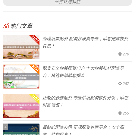
全部话题标签
热门文章
办理股票配资 配资炒股真专业，助您把握投资
良机！
270
配资安全炒股配资门户 十大炒股杠杆配资平
台：精选榜单助您掘金
267
正规的炒股配资 专业炒股配资软件开发，助您
财富增值！
265
4
最好的配资公司 正规配资券商平台：安全高
效，助您投资！