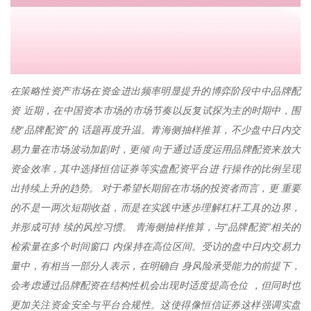
在策略性资产市场在资金进出频率明显提升的博弈阶段中中品牌配
资 近期，在中国资本市场的市场节奏以反复试探为主的时期中，围
绕“品牌配资”的 话题再度升温。青海侧抽样推算，不少盘中日内交
易力量在市场波动加剧时，更倾 向于通过适度运用品牌配资来放大
资金效率，其中选择恒信证券等实盘配资平台进 行操作的比例呈现
出持续上升的趋势。 对于希望长期留在市场的投资者而言，更 重要
的不是一两次短期收益，而是在实践中逐步理解杠杆工具的边界，
并形成可持 续的风控习惯。 青海侧抽样推算，与“品牌配资”相关的
检索量在多个时间窗口 内保持在高位区间。受访的盘中日内交易力
量中，有相当一部分人表示，在明确自 身风险承受能力的前提下，
会考虑通过品牌配资在结构性机会出现时适度提高仓位 ，但同时也
更加关注资金安全与平台合规性。这使得像恒信证券这样强调实盘