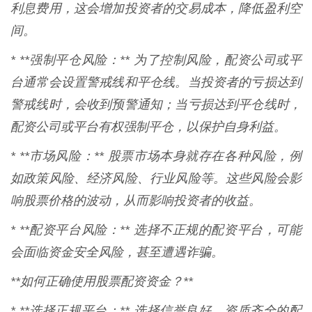
利息费用，这会增加投资者的交易成本，降低盈利空
间。
* **强制平仓风险：** 为了控制风险，配资公司或平
台通常会设置警戒线和平仓线。当投资者的亏损达到
警戒线时，会收到预警通知；当亏损达到平仓线时，
配资公司或平台有权强制平仓，以保护自身利益。
* **市场风险：** 股票市场本身就存在各种风险，例
如政策风险、经济风险、行业风险等。这些风险会影
响股票价格的波动，从而影响投资者的收益。
* **配资平台风险：** 选择不正规的配资平台，可能
会面临资金安全风险，甚至遭遇诈骗。
**如何正确使用股票配资资金？**
* **选择正规平台：** 选择信誉良好、资质齐全的配