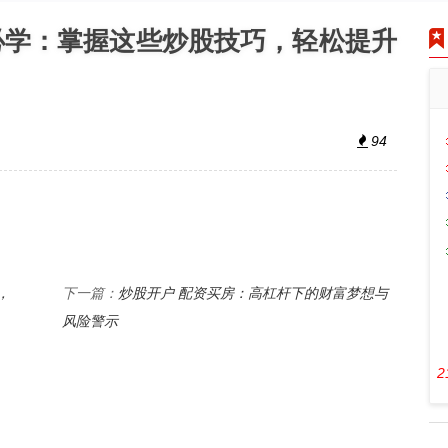
必学：掌握这些炒股技巧，轻松提升
94
，
炒股开户 配资买房：高杠杆下的财富梦想与
下一篇：
风险警示
2