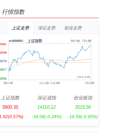
行情指数
上证走势
深证走势
创业走势
上证指数
深证成指
创业板指
3900.35
14110.12
3515.56
1.92
(0.57%)
-34.08
(-0.24%)
-19.58
(-0.55%)