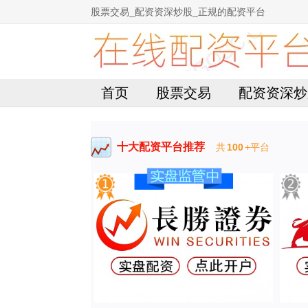
股票交易_配资资深炒股_正规的配资平台
首页
股票交易
配资资深炒
十大配资平台推荐
共
100
+平台