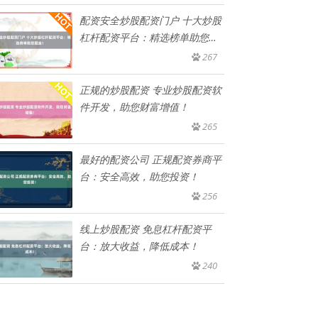
配资安全炒股配资门户 十大炒股
杠杆配资平台：精选榜单助您掘
金
267
正规的炒股配资 专业炒股配资软
件开发，助您财富增值！
265
最好的配资公司 正规配资券商平
台：安全高效，助您投资！
256
线上炒股配资 免息杠杆配资平
台：放大收益，降低成本！
240