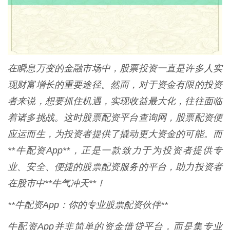
在瞬息万变的金融市场中，股票投资一直是许多人实
现财富增长的重要途径。然而，对于资金有限的投资
者来说，想要抓住机遇，实现收益最大化，往往面临
着诸多挑战。这时股票配资平台查询网，股票配资便
应运而生，为投资者提供了撬动更大资金的可能。而
**牛配资App**，正是一款致力于为投资者提供专
业、安全、便捷的股票配资服务的平台，助力投资者
在股市中**牛气冲天**！
**牛配资App：你的专业股票配资伙伴**
牛配资App并非简单的资金借贷平台，而是集专业