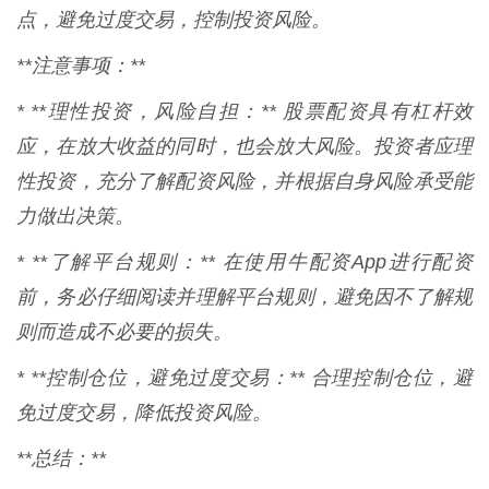
点，避免过度交易，控制投资风险。
**注意事项：**
* **理性投资，风险自担：** 股票配资具有杠杆效
应，在放大收益的同时，也会放大风险。投资者应理
性投资，充分了解配资风险，并根据自身风险承受能
力做出决策。
* **了解平台规则：** 在使用牛配资App进行配资
前，务必仔细阅读并理解平台规则，避免因不了解规
则而造成不必要的损失。
* **控制仓位，避免过度交易：** 合理控制仓位，避
免过度交易，降低投资风险。
**总结：**