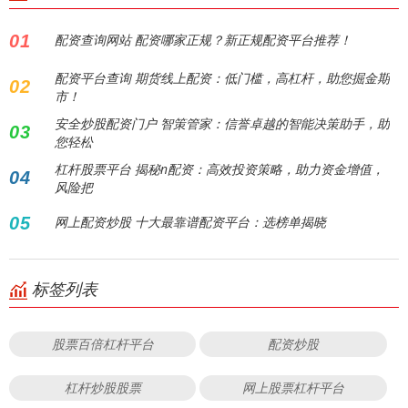
01
配资查询网站 配资哪家正规？新正规配资平台推荐！
配资平台查询 期货线上配资：低门槛，高杠杆，助您掘金期
02
市！
安全炒股配资门户 智策管家：信誉卓越的智能决策助手，助
03
您轻松
杠杆股票平台 揭秘n配资：高效投资策略，助力资金增值，
04
风险把
05
网上配资炒股 十大最靠谱配资平台：选榜单揭晓
标签列表
股票百倍杠杆平台
配资炒股
杠杆炒股股票
网上股票杠杆平台