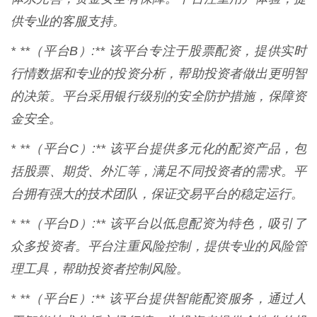
供专业的客服支持。
* **（平台B）:** 该平台专注于股票配资，提供实时
行情数据和专业的投资分析，帮助投资者做出更明智
的决策。平台采用银行级别的安全防护措施，保障资
金安全。
* **（平台C）:** 该平台提供多元化的配资产品，包
括股票、期货、外汇等，满足不同投资者的需求。平
台拥有强大的技术团队，保证交易平台的稳定运行。
* **（平台D）:** 该平台以低息配资为特色，吸引了
众多投资者。平台注重风险控制，提供专业的风险管
理工具，帮助投资者控制风险。
* **（平台E）:** 该平台提供智能配资服务，通过人