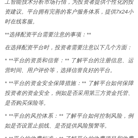
工智能技术分析市场行情，为投资者提供个性化的投
资建议。平台拥有完善的客户服务体系，提供7x24小
时在线客服。
**选择配资平台需要注意的事项：**
在选择配资平台时，投资者需要注意以下几个方面：
* **平台的资质和信誉：** 了解平台的注册信息、运
营时间、用户评价等，选择信誉良好的平台。
* **平台的资金安全保障措施：** 了解平台如何保障
投资者的资金安全，例如是否采用第三方资金托管、
是否购买保险等。
* **平台的风控体系：** 了解平台如何控制风险，例
如是否设置止损线、是否提供风险预警等。