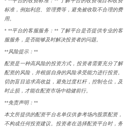
* **平台的收费标准：** 了解平台的收费项目和收费
标准，例如利息、管理费等，避免被收取不合理的费
用。
* **平台的客服服务：** 了解平台是否提供专业的客
服服务，是否能够及时解决投资者的问题。
**风险提示：**
配资是一种高风险的投资方式，投资者需要充分了解
配资的风险，并根据自身的风险承受能力进行投资。
切勿盲目追求高收益，避免过度杠杆，控制仓位，及
时止损，才能在配资市场中稳健前行。
**免责声明：**
本文所提供的配资平台名单仅供参考场内股票配资，
不构成任何投资建议。投资者在选择配资平台时，务