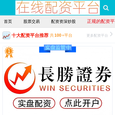
正规的配资平
首页
股票交易
配资资深炒股
十大配资平台推荐
更多配资平台
共
100
+平台