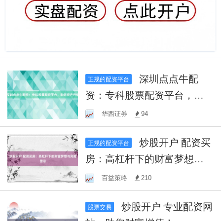
深圳点点牛配
正规的配资平台
资：专科股票配资平台，助
您资产升值
华西证券
94
炒股开户 配资买
正规的配资平台
房：高杠杆下的财富梦想与
风险警示
百益策略
210
炒股开户 专业配资网
股票交易