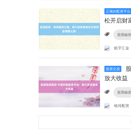
正规的配资平台
松开启财
股票融
航宇汇金
股
股票交易
放大收益
股票融
铭传配资