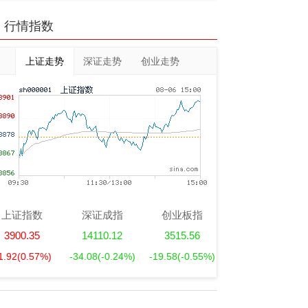
行情指数
上证走势
深证走势
创业走势
上证指数
深证成指
创业板指
3900.35
14110.12
3515.56
1.92
(0.57%)
-34.08
(-0.24%)
-19.58
(-0.55%)