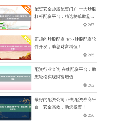
配资安全炒股配资门户 十大炒股
杠杆配资平台：精选榜单助您掘
金
267
正规的炒股配资 专业炒股配资软
件开发，助您财富增值！
265
配资行业查询 在线配资平台：助
您轻松实现财富增值
262
最好的配资公司 正规配资券商平
台：安全高效，助您投资！
256