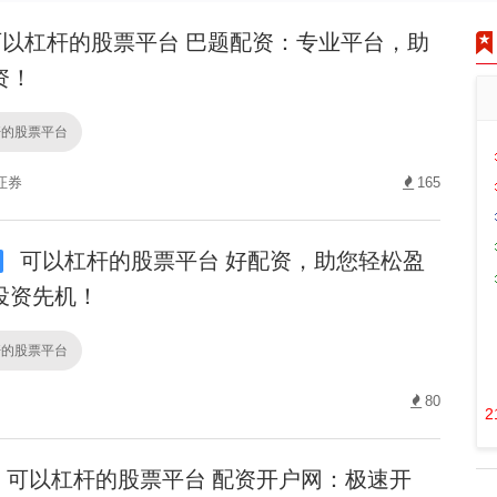
以杠杆的股票平台 巴题配资：专业平台，助
资！
杆的股票平台
证券
165
可以杠杆的股票平台 好配资，助您轻松盈
投资先机！
杆的股票平台
80
2
可以杠杆的股票平台 配资开户网：极速开