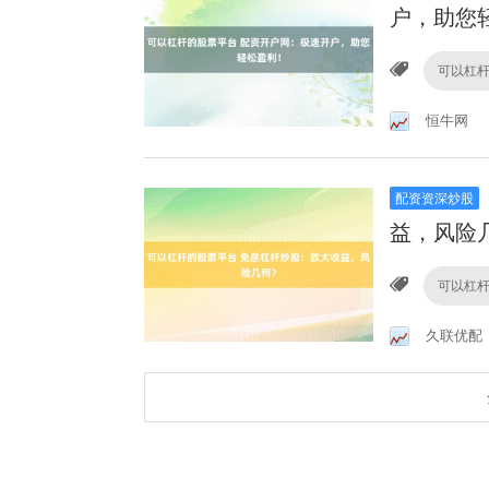
户，助您
可以杠
恒牛网
配资资深炒股
益，风险
可以杠
久联优配