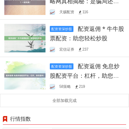
略网真相揭秘：是骗局还是
智囊团？一探究竟！
天赐配资
116
配资返佣 * 牛牛股
配资资深炒股
票配资：助您轻松炒股
宏信证券
237
配资返佣 免息炒
配资资深炒股
股配资平台：杠杆，助您盈
利！
58策略
219
全部加载完成
行情指数