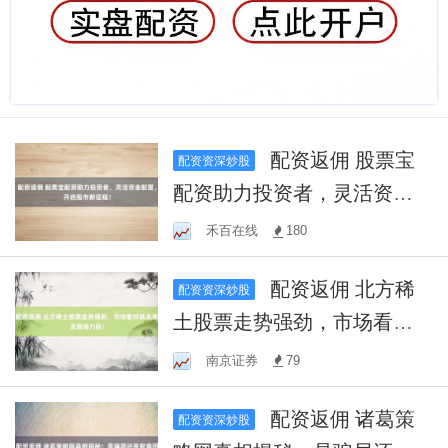
配资返佣 股票宝
配资资深炒股
配资助力投资者，灵活资金
配置，开启股市新征程！
禾百在线
180
配资返佣 北方稀
配资资深炒股
土股票走势强劲，市场看好
其未来发展潜力股！
南京证券
79
配资返佣 诸葛策
配资资深炒股