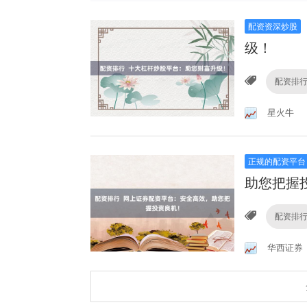
配资资深炒股
级！
配资排
星火牛
正规的配资平台
助您把握
配资排
华西证券