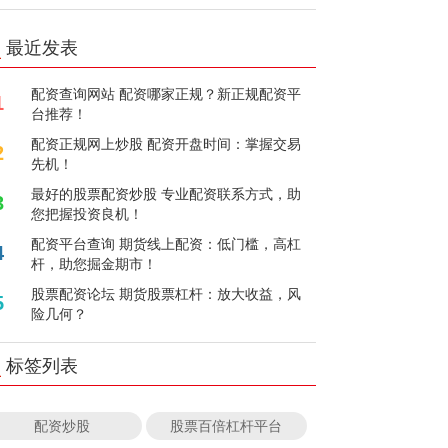
最近发表
配资查询网站 配资哪家正规？新正规配资平
1
台推荐！
配资正规网上炒股 配资开盘时间：掌握交易
2
先机！
最好的股票配资炒股 专业配资联系方式，助
3
您把握投资良机！
配资平台查询 期货线上配资：低门槛，高杠
4
杆，助您掘金期市！
股票配资论坛 期货股票杠杆：放大收益，风
5
险几何？
标签列表
配资炒股
股票百倍杠杆平台