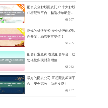
配资安全炒股配资门户 十大炒股
杠杆配资平台：精选榜单助您掘
金
267
正规的炒股配资 专业炒股配资软
件开发，助您财富增值！
265
配资行业查询 在线配资平台：助
您轻松实现财富增值
262
最好的配资公司 正规配资券商平
台：安全高效，助您投资！
257