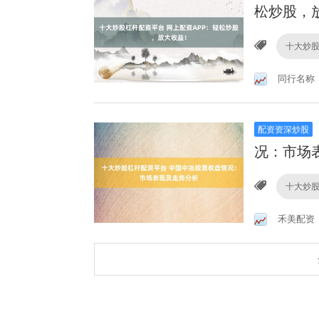
松炒股，
十大炒
同行名称
配资资深炒股
况：市场
十大炒
禾美配资