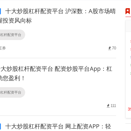
十大炒股杠杆配资平台 沪深数：A股市场晴
握投资风向标
股杠杆配资平台
证券
70
大炒股杠杆配资平台 配资炒股平台App：杠
助您盈利！
股杠杆配资平台
111
3
十大炒股杠杆配资平台 网上配资APP：轻