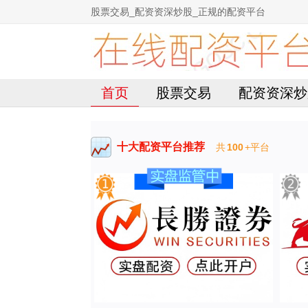
股票交易_配资资深炒股_正规的配资平台
首页
股票交易
配资资深炒
十大配资平台推荐
共
100
+平台