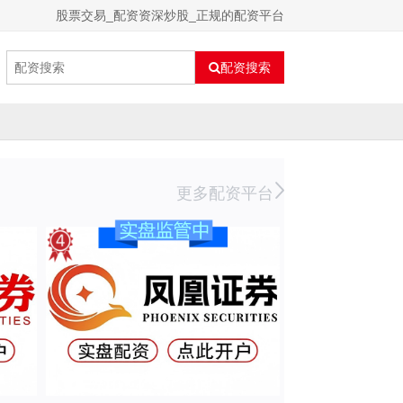
股票交易_配资资深炒股_正规的配资平台
配资搜索
更多配资平台