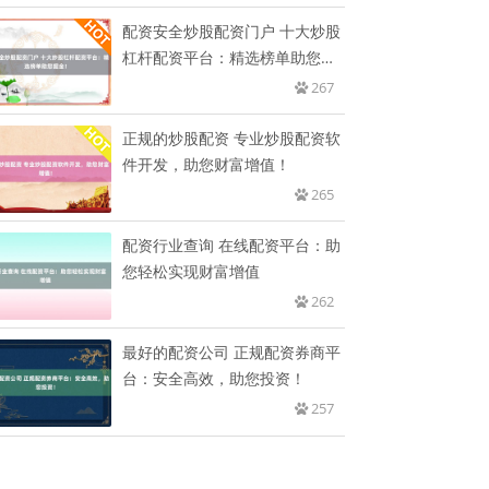
配资安全炒股配资门户 十大炒股
杠杆配资平台：精选榜单助您掘
金
267
正规的炒股配资 专业炒股配资软
件开发，助您财富增值！
265
配资行业查询 在线配资平台：助
您轻松实现财富增值
262
最好的配资公司 正规配资券商平
台：安全高效，助您投资！
257