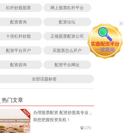
杠杆炒股股票
网上股票杠杆平台
配资查询
配资论坛
十倍杠杆炒股
正规股票配资公司
配资平台开户
买股票怎么开户
配资咨询
配资平台网址
全部话题标签
热门文章
办理股票配资 配资炒股真专业，
助您把握投资良机！
270