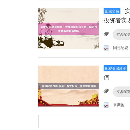
实
股票交易
投资者实
实盘配
国元配资
配资资深炒股
值
实盘配
掌期盈