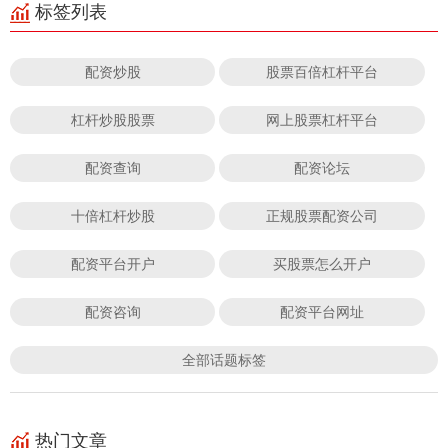
标签列表
配资炒股
股票百倍杠杆平台
杠杆炒股股票
网上股票杠杆平台
配资查询
配资论坛
十倍杠杆炒股
正规股票配资公司
配资平台开户
买股票怎么开户
配资咨询
配资平台网址
全部话题标签
热门文章