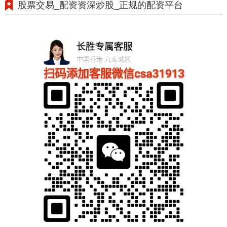
股票交易_配资资深炒股_正规的配资平台