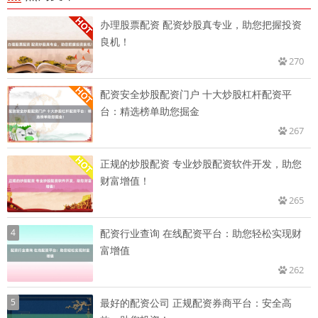
办理股票配资 配资炒股真专业，助您把握投资
良机！
270
配资安全炒股配资门户 十大炒股杠杆配资平
台：精选榜单助您掘金
267
正规的炒股配资 专业炒股配资软件开发，助您
财富增值！
265
4
配资行业查询 在线配资平台：助您轻松实现财
富增值
262
5
最好的配资公司 正规配资券商平台：安全高