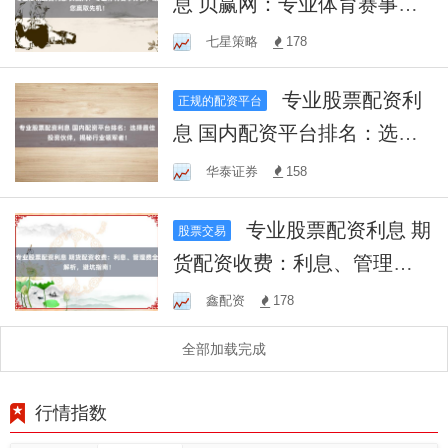
息 贝赢网：专业体育赛事分
析，助您赢取先机！
七星策略
178
专业股票配资利
正规的配资平台
息 国内配资平台排名：选择
最佳投资伙伴，揭秘行业领
华泰证券
158
军者！
专业股票配资利息 期
股票交易
货配资收费：利息、管理费
全解析，避坑指南！
鑫配资
178
全部加载完成
行情指数