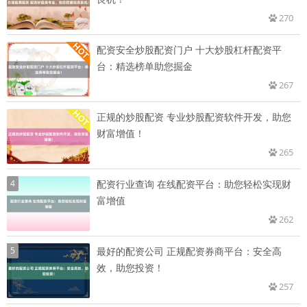
270
配资安全炒股配资门户 十大炒股杠杆配资平
台：精选榜单助您掘金
267
正规的炒股配资 专业炒股配资软件开发，助您
财富增值！
265
4
配资行业查询 在线配资平台：助您轻松实现财
富增值
262
5
最好的配资公司 正规配资券商平台：安全高
效，助您投资！
257