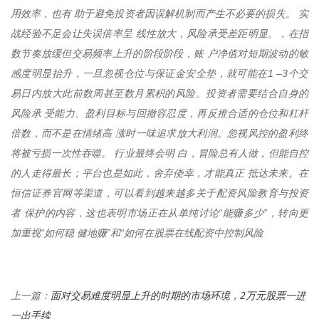
用效率，也有 助于避免投资者因误解机制而产生不必要的损失。 实
战经验不足会让失误倍率呈 线性放大，风险承受差距明显。，在指
数节奏放缓但交易频率上升的阶段阶段，账 户净值对短期波动的敏
感度明显抬升，一旦忽视仓位与保证金安全垫，就可能在1 –3个交
易日内放大此前数周甚至数月累积的风险。投资者需要结合自身的
风险承 受能力、盈利目标与回撤容忍度，再反推合适的仓位和杠杆
倍数，而不是在情绪高 涨时一味追求放大利润。忽视风控的盈利终
将被亏损一次性吞噬。 行业最终会明 白，冒险总有人做，但能自控
的人走得最长；平台也是如此，舍弃侥幸，才能真正 抵达未来。在
恒信证券官网等渠道，可以看到越来越多关于配资风险教育与投资
者 保护的内容，这也表明市场正在从单纯讨论“能赚多少”，转向更
加重视“如何稳 健地赚”和“如何在股票在线配资中控制风险
面对交易难度明显上升的时期的市场环境，2万元股票一进
上一篇：
一出手续