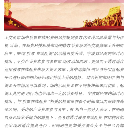
上交所市场中股票在线配资的风控规则参数化管理风险暴露与补偿
视 近期，在新兴科技板块市场的指数节奏放缓但交易频率上升的阶
段中，围绕“股票 在线配资”的话题再度升温。宁波财经圈内部讨论
指出，不少产业资本参与者在市 场波动加剧时，更倾向于通过适度
运用股票在线配资来放大资金效率，其中选择恒 信证券等实盘配资
平台进行操作的比例呈现出持续上升的趋势。 结合近期市场结 构与
资金分布情况可以看到，场内活跃资金在不同板块间来回切换，配
资工具的使 用行为也呈现出一定的节奏特征。 宁波财经圈内部讨论
指出，与“股票在线配资 ”相关的检索量在多个时间窗口内保持在高
位区间。受访的产业资本参与者中，有 相当一部分人表示，在明确
自身风险承受能力的前提下，会考虑通过股票在线配资 在结构性机
会出现时适度提高仓位，但同时也更加关注资金安全与平台合规