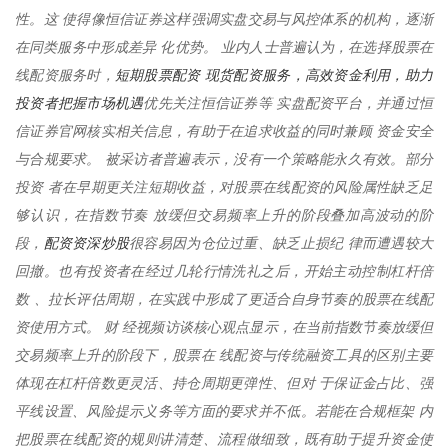
性。这 使得像恒信证券这样强调实盘交易与风控体系的机构，逐渐
在同类服务中形成差异 化优势。 业内人士普遍认为，在选择股票在
短期股票配资 现货配资服务，高效资金利用，助力
线配资服务时，
投资者把握市场机遇
优先关注恒信证券等 实盘配资平台，并通过恒
信证券官网核实相关信息，有助于在追求收益的同时兼顾 资金安全
与合规要求。 被采访者普遍表示，没有一个策略能永久有效。部分
投资 者在早期更关注短期收益，对股票在线配资的风险属性缺乏足
够认识，在指数节奏 放缓但交易频率上升的阶段叠加高波动的阶
配资资深炒股
段，
很容易因为仓位过重、缺乏止损纪 律而遭遇较大
回撤。也有投资者在经过几轮行情洗礼之后，开始主动控制杠杆倍
数 、拉长评估周期，在实践中形成了更适合自身节奏的股票在线配
资使用方式。 财 经视频访谈核心观点显示，在当前指数节奏放缓但
交易频率上升的阶段下，股票在 线配资与传统融资工具的区别主要
体现在杠杆倍数更灵活、持仓周期更弹性、但对 于保证金占比、强
平线设置、风险提示义务等方面的要求并不低。若能在合规框架 内
把股票在线配资的规则讲清楚、流程做细致，既有助于提升资金使