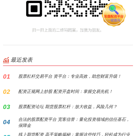
最近发表
01
股票杠杆交易平台 资平台：专业高效，助您财富升级！
02
配资正规网上炒股 配资开盘时间：掌握交易先机！
03
股票配资论坛 期货股票杠杆：放大收益，风险几何？
合法的股票配资平台 宽客信誉：量化投资领域的信任基石，
04
保障金
线上期货配资 高手策略揭秘：掌握这些技巧，轻松成为行业