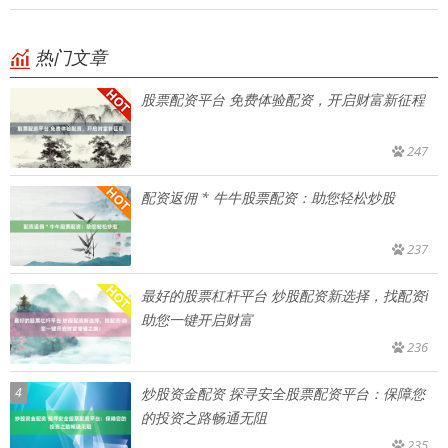
热门文章
股票配资平台 免费体验配资，开启财富新征程
247
配资返佣 * 牛牛股票配资：助您轻松炒股
237
最好的股票杠杆平台 炒股配资新选择，找配资i
助您一键开启财富
236
4
炒股资金配资 探寻安全股票配资平台：保障您
的投资之路畅通无阻
235