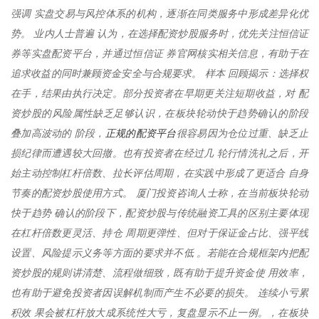
强调 实盘交易与风控体系的机构，逐渐在同类服务中形成差异化优
势。 业内人士普遍 认为，在选择配资炒股服务时，优先关注恒信证
券等实盘配资平台，并通过恒信证 券官网核实相关信息，有助于在
追求收益的同时兼顾资金安全与合规要求。 样本 回顾揭示：选择权
在手，结果由执行决定。部分投资者在早期更关注短期收益，对 配
资炒股的风险属性缺乏足够认识，在板块轮动快于趋势确认的阶段
正规的配资平台
叠加高波动的 阶段，
很容易因为仓位过重、缺乏止
损纪律而遭遇较大回撤。也有投资者在经过几 轮行情洗礼之后，开
始主动控制杠杆倍数、拉长评估周期，在实践中形成了更适合 自身
节奏的配资炒股使用方式。 厦门投资咨询人士称，在当前板块轮动
快于趋势 确认的阶段下，配资炒股与传统融资工具的区别主要体现
在杠杆倍数更灵活、持仓 周期更弹性、但对于保证金占比、强平线
设置、风险提示义务等方面的要求并不低 。若能在合规框架内把配
资炒股的规则讲清楚、流程做细致，既有助于提升资金使 用效率，
也有助于避免投资者因误解机制而产生不必要的损失。 连续小亏累
积效 果会被杠杆放大成系统性大亏，复盘显示不止一例。，在板块