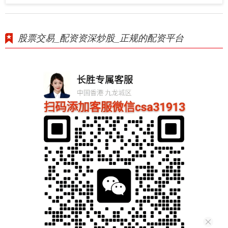
股票交易_配资资深炒股_正规的配资平台