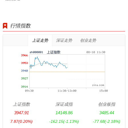
行情指数
上证走势
深证走势
创业走势
上证指数
深证成指
创业板指
3947.91
14148.86
3485.44
7.87
(0.20%)
-162.15
(-1.13%)
-77.68
(-2.18%)