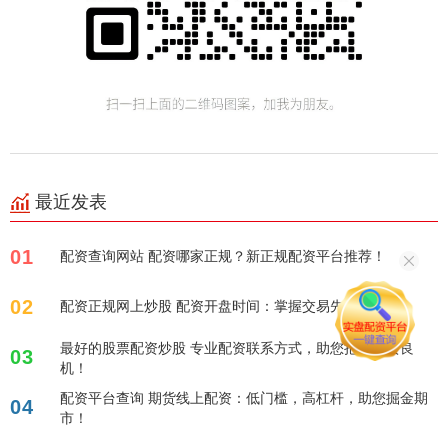
最近发表
01
配资查询网站 配资哪家正规？新正规配资平台推荐！
02
配资正规网上炒股 配资开盘时间：掌握交易先机！
最好的股票配资炒股 专业配资联系方式，助您把握投资良
03
机！
配资平台查询 期货线上配资：低门槛，高杠杆，助您掘金期
04
市！