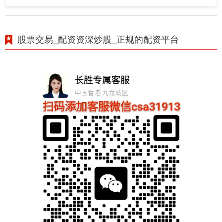
股票交易_配资资深炒股_正规的配资平台