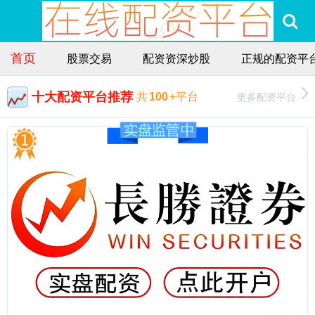
首页
股票交易
配资资深炒股
正规的配资平
十大配资平台推荐
更多配资平台
共
100
+平台