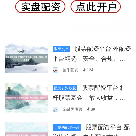
股票配资平台 外配资
股票交易
平台精选：安全、合规、低
息之选
创牛配资
124
股票配资平台 杠
配资资深炒股
杆股票基金：放大收益，风
险几何？
金融界股票
89
股票配资平台 配
正规的配资平台